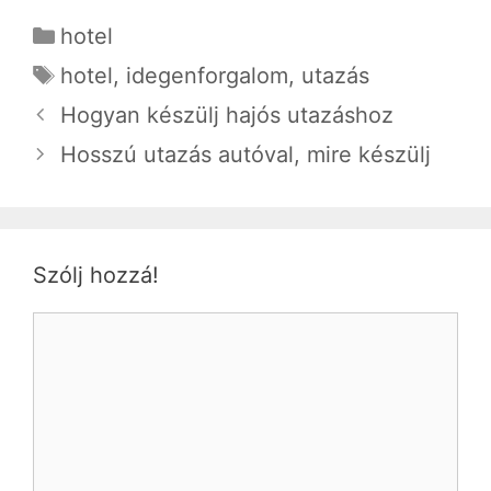
Kategória
hotel
Címkék
hotel
,
idegenforgalom
,
utazás
Hogyan készülj hajós utazáshoz
Hosszú utazás autóval, mire készülj
Szólj hozzá!
Hozzászólás