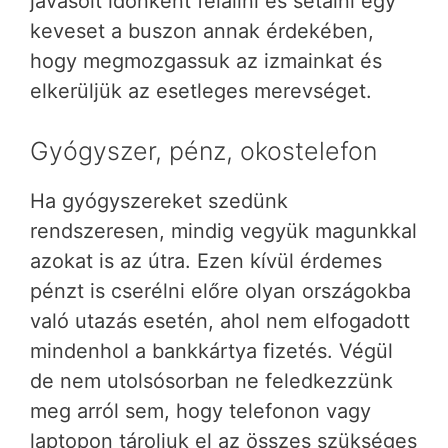
javasolt időnként felállni és sétálni egy
keveset a buszon annak érdekében,
hogy megmozgassuk az izmainkat és
elkerüljük az esetleges merevséget.
Gyógyszer, pénz, okostelefon
Ha gyógyszereket szedünk
rendszeresen, mindig vegyük magunkkal
azokat is az útra. Ezen kívül érdemes
pénzt is cserélni előre olyan országokba
való utazás esetén, ahol nem elfogadott
mindenhol a bankkártya fizetés. Végül
de nem utolsósorban ne feledkezzünk
meg arról sem, hogy telefonon vagy
laptopon tároljuk el az összes szükséges