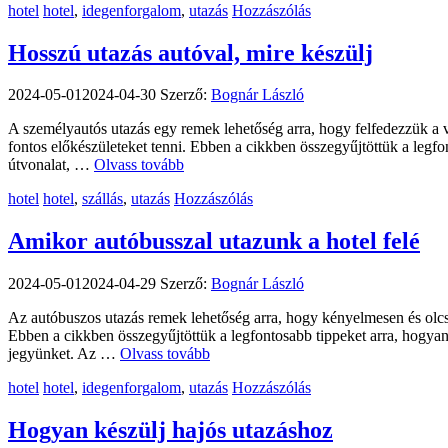
Kategória
Címkék
hotel
hotel
,
idegenforgalom
,
utazás
Hozzászólás
Hosszú utazás autóval, mire készülj
2024-05-01
2024-04-30
Szerző:
Bognár László
A személyautós utazás egy remek lehetőség arra, hogy felfedezzük a 
fontos előkészületeket tenni. Ebben a cikkben összegyűjtöttük a legfo
útvonalat, …
Olvass tovább
Kategória
Címkék
hotel
hotel
,
szállás
,
utazás
Hozzászólás
Amikor autóbusszal utazunk a hotel felé
2024-05-01
2024-04-29
Szerző:
Bognár László
Az autóbuszos utazás remek lehetőség arra, hogy kényelmesen és olc
Ebben a cikkben összegyűjtöttük a legfontosabb tippeket arra, hogyan 
jegyünket. Az …
Olvass tovább
Kategória
Címkék
hotel
hotel
,
idegenforgalom
,
utazás
Hozzászólás
Hogyan készülj hajós utazáshoz