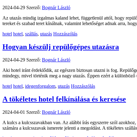
2024-04-29
Szerző:
Bognár László
Az utazás mindig izgalmas kaland lehet, függetlenül attól, hogy repü
tereket és szabad teret kínálnak, valamint lehetőséget adnak arra, ho
Kategória
Címkék
hotel
hotel
,
szállás
,
utazás
Hozzászólás
Hogyan készülj repülőgépes utazásra
2024-04-29
Szerző:
Bognár László
Aki hotel iránt érdeklődik, az egészen biztosan utazni is fog. Repülő
mindegy, mivel történik meg a nagy utazás. Éppen ezért a különböző 
Kategória
Címkék
hotel
hotel
,
idegenforgalom
,
utazás
Hozzászólás
A tökéletes hotel felkínálása és keresése
2024-04-01
Szerző:
Bognár László
A kulcs a kulcsszavakban van. Az alábbi írás egyszerre szól azokhoz, ak
számára a kulcsszavak ismerete jelenti a megoldást. A tökéletes szál