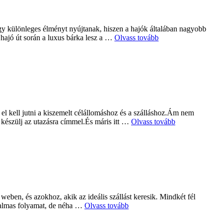
egy különleges élményt nyújtanak, hiszen a hajók általában nagyobb
 hajó út során a luxus bárka lesz a …
Olvass tovább
 el kell jutni a kiszemelt célállomáshoz és a szálláshoz.Ám nem
 készülj az utazásra címmel.És máris itt …
Olvass tovább
 weben, és azokhoz, akik az ideális szállást keresik. Mindkét fél
zgalmas folyamat, de néha …
Olvass tovább