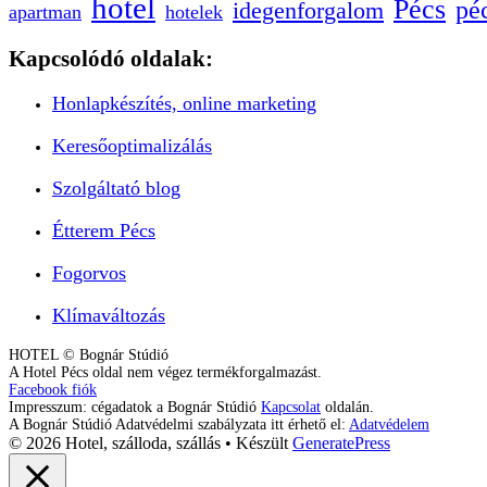
hotel
Pécs
pé
idegenforgalom
apartman
hotelek
Kapcsolódó oldalak:
Honlapkészítés, online marketing
Keresőoptimalizálás
Szolgáltató blog
Étterem Pécs
Fogorvos
Klímaváltozás
HOTEL © Bognár Stúdió
A Hotel Pécs oldal nem végez termékforgalmazást.
Facebook fiók
Impresszum: cégadatok a Bognár Stúdió
Kapcsolat
oldalán.
A Bognár Stúdió Adatvédelmi szabályzata itt érhető el:
Adatvédelem
© 2026 Hotel, szálloda, szállás
• Készült
GeneratePress