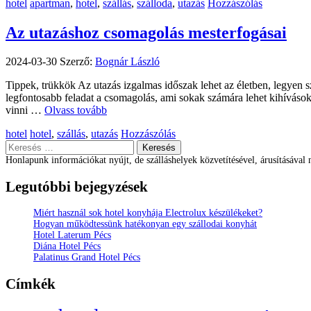
Kategória
Címkék
hotel
apartman
,
hotel
,
szállás
,
szálloda
,
utazás
Hozzászólás
Az utazáshoz csomagolás mesterfogásai
2024-03-30
Szerző:
Bognár László
Tippek, trükkök Az utazás izgalmas időszak lehet az életben, legyen 
legfontosabb feladat a csomagolás, ami sokak számára lehet kihíváso
vinni …
Olvass tovább
Kategória
Címkék
hotel
hotel
,
szállás
,
utazás
Hozzászólás
Keresés:
Honlapunk információkat nyújt, de szálláshelyek közvetítésével, árusításával 
Legutóbbi bejegyzések
Miért használ sok hotel konyhája Electrolux készülékeket?
Hogyan működtessünk hatékonyan egy szállodai konyhát
Hotel Laterum Pécs
Diána Hotel Pécs
Palatinus Grand Hotel Pécs
Címkék