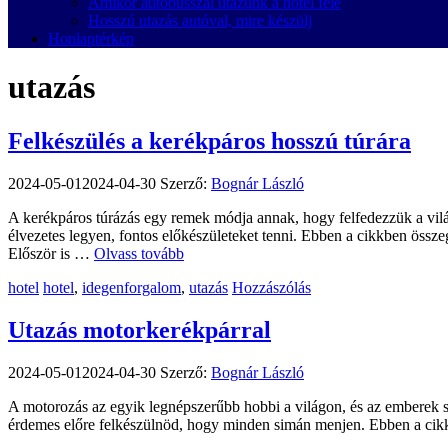
Amikor autóbusszal utazunk a hotel felé
Hosszú utazás autóval, mire készülj
Honlaptérkép
utazás
Felkészülés a kerékpáros hosszú túrára
2024-05-01
2024-04-30
Szerző:
Bognár László
A kerékpáros túrázás egy remek módja annak, hogy felfedezzük a vilá
élvezetes legyen, fontos előkészületeket tenni. Ebben a cikkben össze
Először is …
Olvass tovább
Kategória
Címkék
hotel
hotel
,
idegenforgalom
,
utazás
Hozzászólás
Utazás motorkerékpárral
2024-05-01
2024-04-30
Szerző:
Bognár László
A motorozás az egyik legnépszerűbb hobbi a világon, és az emberek sz
érdemes előre felkészülnöd, hogy minden simán menjen. Ebben a cikk