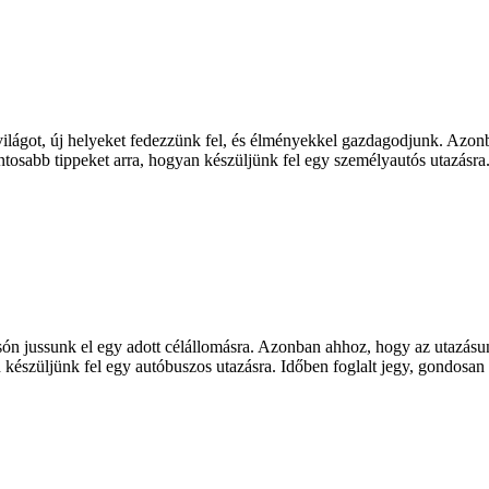
világot, új helyeket fedezzünk fel, és élményekkel gazdagodjunk. Azo
ntosabb tippeket arra, hogyan készüljünk fel egy személyautós utazásra.
són jussunk el egy adott célállomásra. Azonban ahhoz, hogy az utazásu
készüljünk fel egy autóbuszos utazásra. Időben foglalt jegy, gondosan 