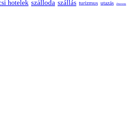
szálloda
szállás
csi hotelek
turizmus
utazás
étterem