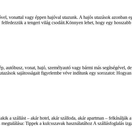
lővel, vonattal vagy éppen hajóval utazunk. A hajós utazások azonban 
gy felfedezzük a tengeri világ csodáit.Könnyen lehet, hogy egy hosszabb
gép, autóbusz, vonat, hajó, személyautó vagy bármi más segítségével, de
utazások sajátosságait figyelembe véve indítunk egy sorozatot: Hogyan
ik a szállást – akár hotel, akár szálloda, akár apartman – felkínálják a
lás megtalálása: Tippek a kulcsszavak használatához A szállásfoglalás i