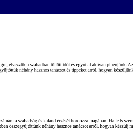
got, élvezzük a szabadban töltött időt és egyúttal aktívan pihenjünk.
gyűjtöttük néhány hasznos tanácsot és tippeket arról, hogyan készüljün
ámára a szabadság és kaland érzését hordozza magában. Ha te is szeret
ben összegyűjtöttünk néhány hasznos tanácsot arról, hogyan készülj m