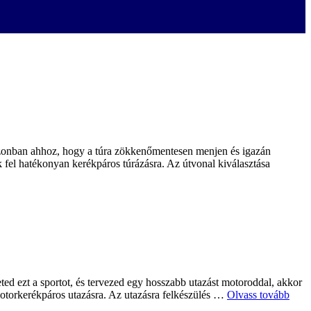
 Azonban ahhoz, hogy a túra zökkenőmentesen menjen és igazán
k fel hatékonyan kerékpáros túrázásra. Az útvonal kiválasztása
ed ezt a sportot, és tervezed egy hosszabb utazást motoroddal, akkor
otorkerékpáros utazásra. Az utazásra felkészülés …
Olvass tovább