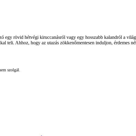
szó egy rövid hétvégi kiruccanásról vagy egy hosszabb kalandról a vilá
kkal teli. Ahhoz, hogy az utazás zökkenőmentesen induljon, érdemes né
nem szolgál.